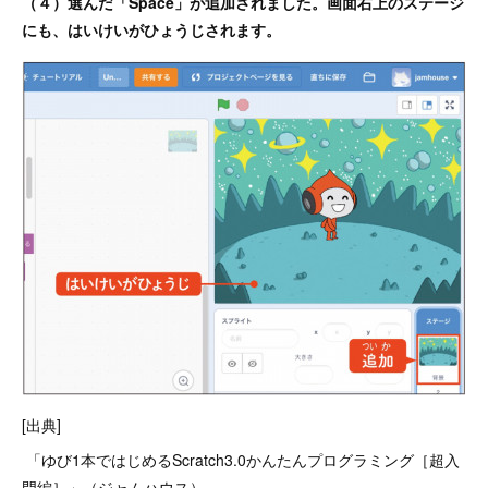
（４）選んだ「Space」が追加されました。画面右上のステージ
にも、はいけいがひょうじされます。
[出典]
「ゆび1本ではじめるScratch3.0かんたんプログラミング［超入
門編］」（ジャムハウス）