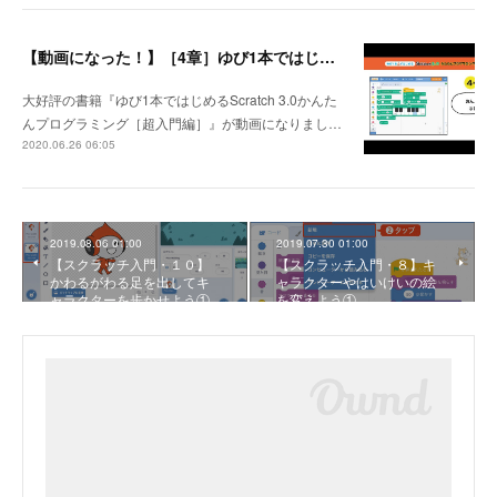
【動画になった！】［4章］ゆび1本ではじめるScratch 3.0かんたんプログラミング［超入門編］
大好評の書籍『ゆび1本ではじめるScratch 3.0かんた
んプログラミング［超入門編］』が動画になりまし…
2020.06.26 06:05
2019.08.06 01:00
2019.07.30 01:00
【スクラッチ入門・１０】
【スクラッチ入門・８】キ
かわるがわる足を出してキ
ャラクターやはいけいの絵
ャラクターを歩かせよう①
を変えよう①