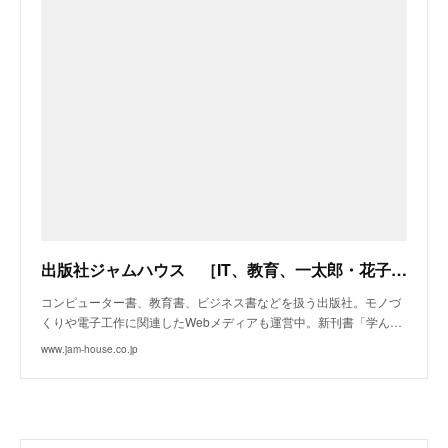
出版社ジャムハウス ［IT、教育、一太郎・花子、モノづくりに関する書籍］
コンピューター書、教育書、ビジネス書などを扱う出版社。モノづ
くりや電子工作に関連したWebメディアも運営中。新刊書「学ん…
www.jam-house.co.jp