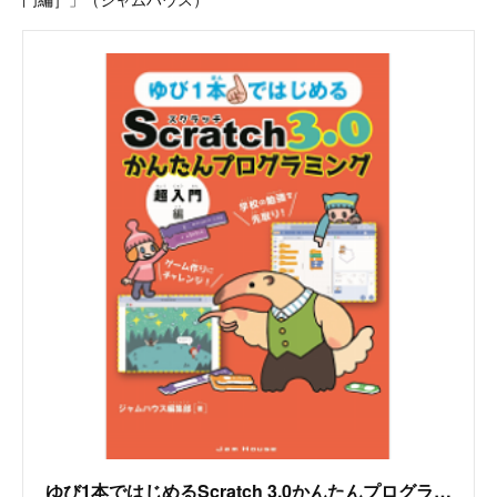
ゆび1本ではじめるScratch 3.0かんたんプログラミング［超入門編］