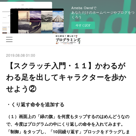
Ameba Owndで
あなただけのホームページやブログをつ
くろう
今すぐ試す
2019.08.08 01:00
【スクラッチ入門・１１】かわるが
わる足を出してキャラクターを歩か
せよう②
・くり返す命令を追加する
（１）画面上の「緑の旗」を何度もタップするのはめんどうなの
で、今度はプログラムの中にくり返しの命令を入れてみます。
「制御」をタップし、「10回繰り返す」ブロックをドラッグしま