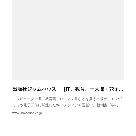
出版社ジャムハウス ［IT、教育、一太郎・花子、モノづくりに関する書籍］
コンピューター書、教育書、ビジネス書などを扱う出版社。モノづ
くりや電子工作に関連したWebメディアも運営中。新刊書「学ん…
www.jam-house.co.jp