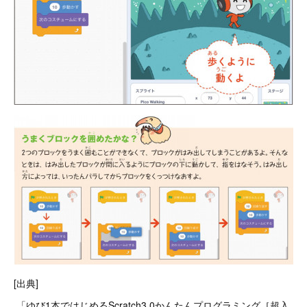
[出典]
「ゆび1本ではじめるScratch3.0かんたんプログラミング［超入